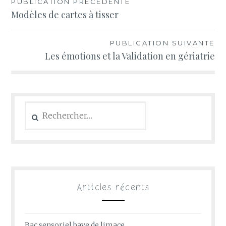
PUBLICATION PRÉCÉDENTE
Navigation
Modèles de cartes à tisser
de
l’article
PUBLICATION SUIVANTE
Les émotions et la Validation en gériatrie
Rechercher :
Articles récents
Bac sensoriel bave de limace