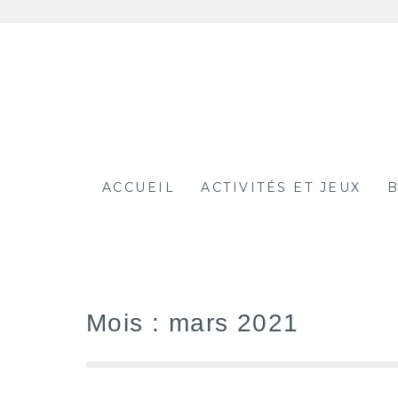
Aller
au
contenu
ACCUEIL
ACTIVITÉS ET JEUX
B
Mois :
mars 2021