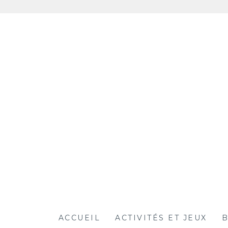
Aller
au
contenu
ACCUEIL
ACTIVITÉS ET JEUX
B