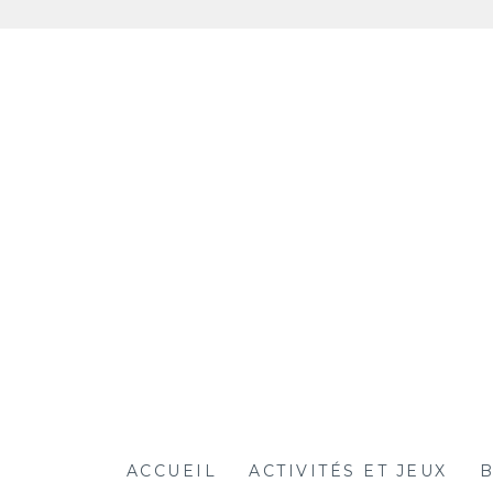
Aller
au
contenu
ACCUEIL
ACTIVITÉS ET JEUX
B